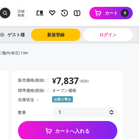
詳細
カート
0
検索
ゲスト
新規登録
ログイン
盤内/単芯) 10m
7,837
¥
販売価格(税抜)
(税抜)
標準価格(税抜)
オープン価格
在庫状況
お取り寄せ
数量
カートへ入れる