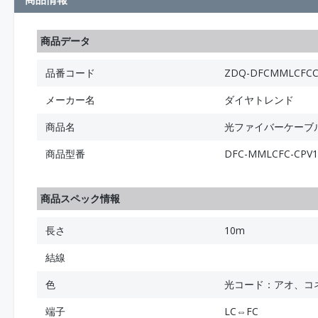
商品データ
品番コード
ZDQ-DFCMMLCFCC
メーカー名
ダイヤトレンド
商品名
光ファイバーケーブル (
商品型番
DFC-MMLCFC-CPV
商品スペック情報
長さ
10m
結線
色
光コード：アオ、コ
端子
LC⇔FC