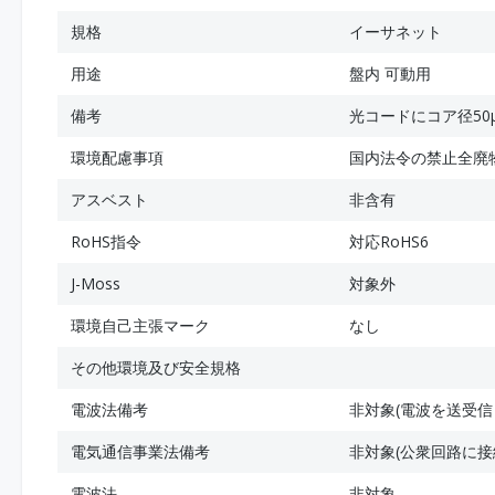
規格
イーサネット
用途
盤内 可動用
備考
光コードにコア径50
環境配慮事項
国内法令の禁止全廃
アスベスト
非含有
RoHS指令
対応RoHS6
J-Moss
対象外
環境自己主張マーク
なし
その他環境及び安全規格
電波法備考
非対象(電波を送受信
電気通信事業法備考
非対象(公衆回路に接
電波法
非対象