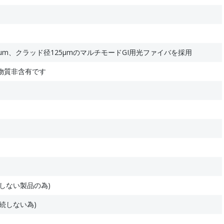
μm、クラッド径125μmのマルチモードGI用光ファイバを採用
物質非含有です
しない製品の為)
続しない為)