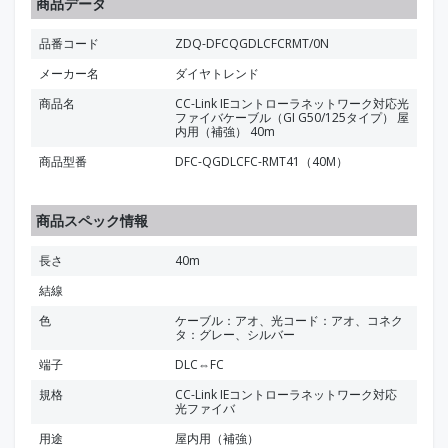
商品データ
品番コード
ZDQ-DFCQGDLCFCRMT/0N
メーカー名
ダイヤトレンド
商品名
CC-Link IEコントローラネットワーク対応光
ファイバケーブル（GI G50/125タイプ） 屋
内用（補強） 40m
商品型番
DFC-QGDLCFC-RMT41（40M）
商品スペック情報
長さ
40m
結線
色
ケーブル：アオ、光コード：アオ、コネク
タ：グレー、シルバー
端子
DLC⇔FC
規格
CC-Link IEコントローラネットワーク対応
光ファイバ
用途
屋内用（補強）