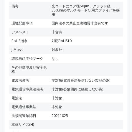
備考
光コードにコア径50μm、クラッド径
350μmのマルチモードGI用光ファイバを採
用
環境配慮事項
国内法令の禁止全廃物質非含有です
アスベスト
非含有
RoHS指令
対応RoHS10
J-Moss
対象外
環境自己主張マーク
なし
その他環境及び安全規
格
電波法備考
非対象(電波を送受信しない製品の為)
電気通信事業法備考
非対象(公衆回路に接続しない為)
電波法
非対象
電気通信事業法
非対象
法規関連確認日
20211025
本体サイズ(H)