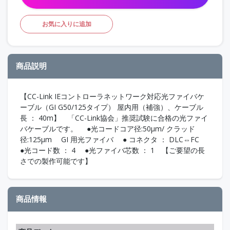
お気に入りに追加
商品説明
【CC-Link IEコントローラネットワーク対応光ファイバケ
ーブル（GI G50/125タイプ） 屋内用（補強）、ケーブル
長 ： 40m】 「CC-Link協会」推奨試験に合格の光ファイ
バケーブルです。 ●光コードコア径:50μm/ クラッド
径:125μm GI 用光ファイバ ● コネクタ ： DLC⇔FC
●光コード数 ： 4 ●光ファイバ芯数 ： 1 【ご要望の長
さでの製作可能です】
商品情報