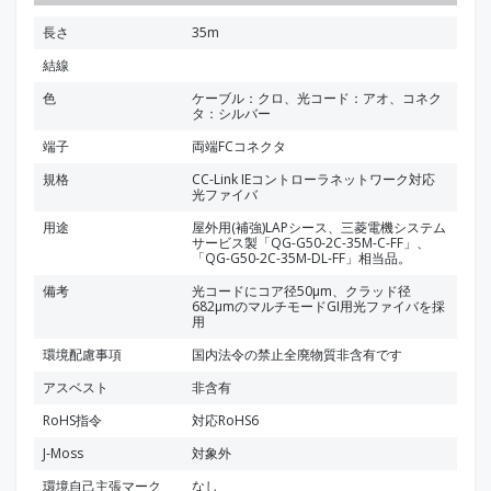
長さ
35m
結線
色
ケーブル：クロ、光コード：アオ、コネク
タ：シルバー
端子
両端FCコネクタ
規格
CC-Link IEコントローラネットワーク対応
光ファイバ
用途
屋外用(補強)LAPシース、三菱電機システム
サービス製「QG-G50-2C-35M-C-FF」、
「QG-G50-2C-35M-DL-FF」相当品。
備考
光コードにコア径50μm、クラッド径
682μmのマルチモードGI用光ファイバを採
用
環境配慮事項
国内法令の禁止全廃物質非含有です
アスベスト
非含有
RoHS指令
対応RoHS6
J-Moss
対象外
環境自己主張マーク
なし