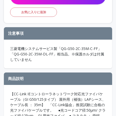
お気に入りに追加
注意事項
三菱電機システムサービス製「QG-G50-2C-35M-C-FF」
「QG-G50-2C-35M-DL-FF」相当品。※保護ホルダは付属
していません
商品説明
【CC-Link IEコントローラネットワーク対応光ファイバケ
ーブル（GI G50/125タイプ） 屋外用（補強）LAPシース、
ケーブル長 ： 35m】 「CC-Link協会」推奨試験に合格の
光ファイバケーブルです。 ●光コードコア径:50μm/ クラ
ッド径:125μm GI 用光ファイバ ● コネクタ ： 両端