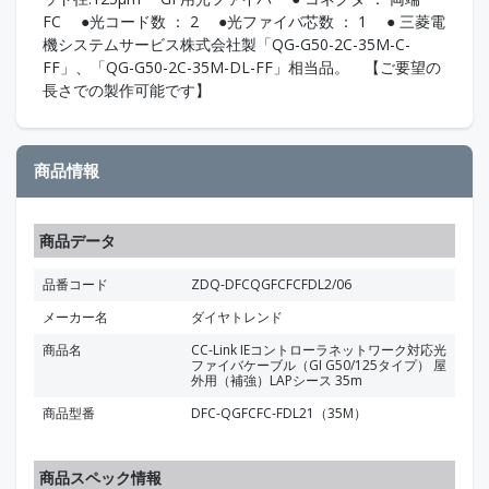
FC ●光コード数 ： 2 ●光ファイバ芯数 ： 1 ● 三菱電
機システムサービス株式会社製「QG-G50-2C-35M-C-
FF」、「QG-G50-2C-35M-DL-FF」相当品。 【ご要望の
長さでの製作可能です】
商品情報
商品データ
品番コード
ZDQ-DFCQGFCFCFDL2/06
メーカー名
ダイヤトレンド
商品名
CC-Link IEコントローラネットワーク対応光
ファイバケーブル（GI G50/125タイプ） 屋
外用（補強）LAPシース 35m
商品型番
DFC-QGFCFC-FDL21（35M）
商品スペック情報