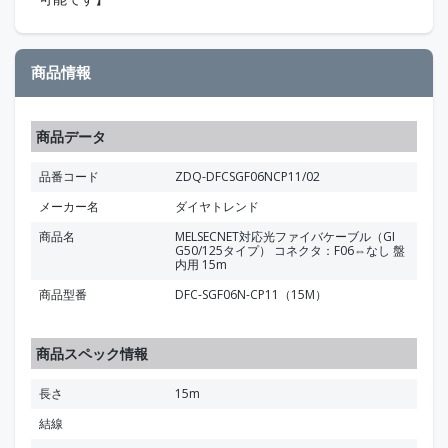
商品情報
商品データ
品番コード
ZDQ-DFCSGF06NCP11/02
メーカー名
ダイヤトレンド
商品名
MELSECNET対応光ファイバケーブル（GI
G50/125タイプ） コネクタ：F06⇔なし 盤
内用 15m
商品型番
DFC-SGF06N-CP11（15M）
商品スペック情報
長さ
15m
結線