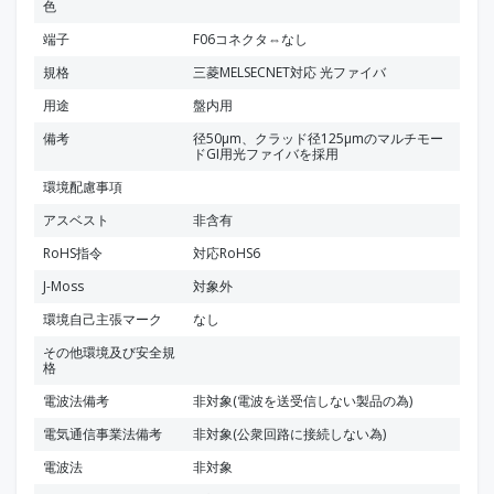
色
端子
F06コネクタ⇔なし
規格
三菱MELSECNET対応 光ファイバ
用途
盤内用
備考
径50μm、クラッド径125μmのマルチモー
ドGI用光ファイバを採用
環境配慮事項
アスベスト
非含有
RoHS指令
対応RoHS6
J-Moss
対象外
環境自己主張マーク
なし
その他環境及び安全規
格
電波法備考
非対象(電波を送受信しない製品の為)
電気通信事業法備考
非対象(公衆回路に接続しない為)
電波法
非対象