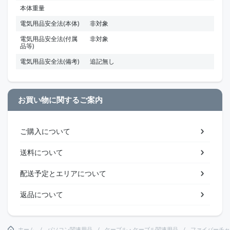
本体重量
電気用品安全法(本体)
非対象
電気用品安全法(付属
非対象
品等)
電気用品安全法(備考)
追記無し
お買い物に関するご案内
ご購入について
送料について
配送予定とエリアについて
返品について
ホーム
パソコン関連用品
ケーブル・ケーブル関連用品
ファイバーチャ