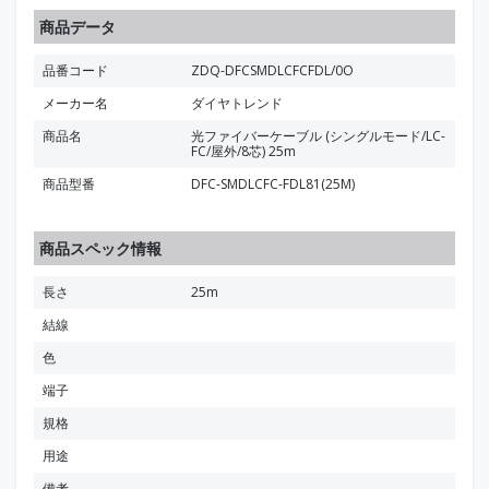
商品データ
品番コード
ZDQ-DFCSMDLCFCFDL/0O
メーカー名
ダイヤトレンド
商品名
光ファイバーケーブル (シングルモード/LC-
FC/屋外/8芯) 25m
商品型番
DFC-SMDLCFC-FDL81(25M)
商品スペック情報
長さ
25m
結線
色
端子
規格
用途
備考