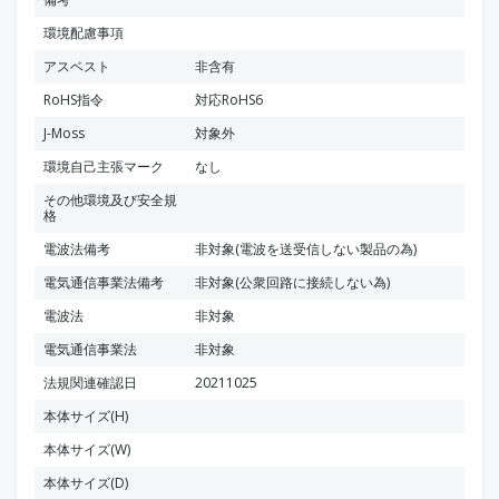
環境配慮事項
アスベスト
非含有
RoHS指令
対応RoHS6
J-Moss
対象外
環境自己主張マーク
なし
その他環境及び安全規
格
電波法備考
非対象(電波を送受信しない製品の為)
電気通信事業法備考
非対象(公衆回路に接続しない為)
電波法
非対象
電気通信事業法
非対象
法規関連確認日
20211025
本体サイズ(H)
本体サイズ(W)
本体サイズ(D)