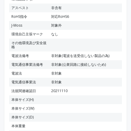
アスベスト
非含有
RoHS指令
対応RoHS6
J-Moss
対象外
環境自己主張マーク
なし
その他環境及び安全規
格
電波法備考
非対象(電波を送受信しない製品の為)
電気通信事業法備考
非対象(公衆回路に接続しないため)
電波法
非対象
電気通信事業法
非対象
法規関連確認日
20211110
本体サイズ(H)
本体サイズ(W)
本体サイズ(D)
本体重量