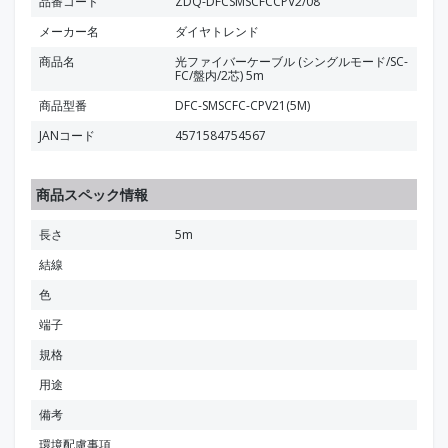
品番コード
ZDQ-DFCSMSCFCCPV2/08
メーカー名
ダイヤトレンド
商品名
光ファイバーケーブル (シングルモード/SC-
FC/盤内/2芯) 5m
商品型番
DFC-SMSCFC-CPV21(5M)
JANコード
4571584754567
商品スペック情報
長さ
5m
結線
色
端子
規格
用途
備考
環境配慮事項