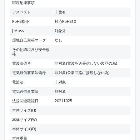
環境配慮事項
アスベスト
非含有
RoHS指令
対応RoHS10
J-Moss
対象外
環境自己主張マーク
なし
その他環境及び安全規
格
電波法備考
非対象(電波を送受信しない製品の為)
電気通信事業法備考
非対象(公衆回路に接続しない為)
電波法
非対象
電気通信事業法
非対象
法規関連確認日
20211025
本体サイズ(H)
本体サイズ(W)
本体サイズ(D)
本体重量