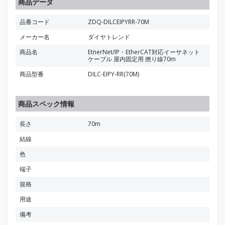
商品データ
品番コード
ZDQ-DILCEIPYRR-70M
メーカー名
ダイヤトレンド
商品名
EtnerNet/IP・EtherCAT対応イーサネット
ケーブル 屋内固定用 撚り線70m
商品型番
DILC-EIPY-RR(70M)
商品スペック情報
長さ
70m
結線
色
端子
規格
用途
備考