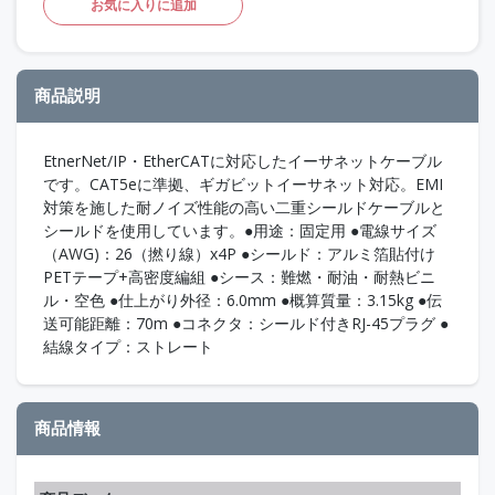
お気に入りに追加
商品説明
EtnerNet/IP・EtherCATに対応したイーサネットケーブル
です。CAT5eに準拠、ギガビットイーサネット対応。EMI
対策を施した耐ノイズ性能の高い二重シールドケーブルと
シールドを使用しています。●用途：固定用 ●電線サイズ
（AWG)：26（撚り線）x4P ●シールド：アルミ箔貼付け
PETテープ+高密度編組 ●シース：難燃・耐油・耐熱ビニ
ル・空色 ●仕上がり外径：6.0mm ●概算質量：3.15kg ●伝
送可能距離：70m ●コネクタ：シールド付きRJ-45プラグ ●
結線タイプ：ストレート
商品情報