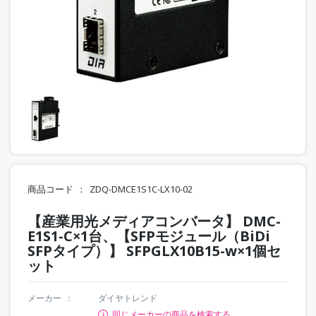
商品コード
ZDQ-DMCE1S1C-LX10-02
【産業用光メディアコンバータ】 DMC-
E1S1-C×1台、【SFPモジュール（BiDi
SFPタイプ）】 SFPGLX10B15-w×1個セ
ット
メーカー
ダイヤトレンド
同じメーカーの商品を検索する