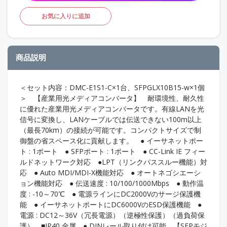
お気に入りに追加
商品説明
＜セット内容：DMC-E1S1-C×1台、SFPGLX10B15-w×1個
＞ 【産業用光メディアコンバータ】 耐環境性、耐久性
に優れた産業用光メディアコンバータです。有線LANを光
信号に変換し、LANケーブルでは伝送できない100m以上
（最長70km）の接続が可能です。コンパクトサイズで制
御盤の省スペース化に貢献します。 ● イーサネットポー
ト : 1ポート ● SFPポート : 1ポート ● CC-Link IE フィー
ルドネットワーク対応 ●LPT（リンクパススルー機能）対
応 ● Auto MDI/MDI-X機能対応 ● オートネゴシエーシ
ョン機能対応 ● 伝送速度 : 10/100/1000Mbps ● 動作温
度 : -10～70℃ ● 電源ラインにDC2000Vのサージ保護機
能 ● イーサネットポートにDC6000VのESD保護機能 ●
電源 : DC12～36V（冗長電源）（逆極性保護）（過負荷保
護） ■IP40 金属 ● DINレール取り付け可能 【SFPモジ