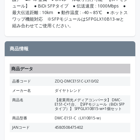
ュール】 ● BiDi SFPタイプ ● 伝送速度 : 1000Mbps ●
最大伝送距離 : 10km ● 動作温度 : -40～85℃ ● ホットス
ワップ機能対応 ※SFPモジュールはSFPGLX10B13-wと
組み合わせてご使用ください。
商品情報
商品データ
品番コード
ZDQ-DMCE1S1C-LX10/02
メーカー名
ダイヤトレンド
商品名
【産業用光メディアコンバータ】 DMC-
E1S1-C×1台、【SFPモジュール（BiDi SFP
タイプ）】 SFPGLX10B15-w×1個セット
商品型番
DMC-E1S1-C（LX10B15-w）
JANコード
4580508475402