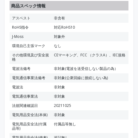
商品スペック情報
アスベスト
非含有
RoHS指令
対応RoHS10
J-Moss
対象外
環境自己主張マーク
なし
その他環境及び安全規
CEマーキング、FCC （クラスA）、IEC規格
格
電波法備考
非対象(電波を送受信しない製品の為）
電気通信事業法備考
非対象(公衆回線に接続しない為)
電波法
非対象
電気通信事業法
非対象
法規関連確認日
20211025
電気用品安全法(本体)
非対象
電気用品安全法(付属
付属品等無し
品等)
電気用品安全法(備考)
追記無し