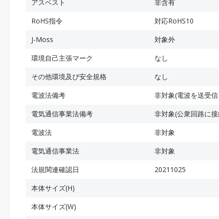
アスベスト
非含有
RoHS指令
対応RoHS10
J-Moss
対象外
環境自己主張マーク
なし
その他環境及び安全規格
なし
電波法備考
非対象(電波を送受信
電気通信事業法備考
非対象(公衆回路に接
電波法
非対象
電気通信事業法
非対象
法規関連確認日
20211025
本体サイズ(H)
本体サイズ(W)