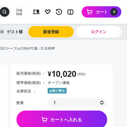
詳細
カート
0
検索
ゲスト
新規登録
ログイン
32Cケーブル(10m) PC側：D-SUB9P
10,020
¥
販売価格(税抜)
(税抜)
標準価格(税抜)
オープン価格
在庫状況
お取り寄せ
数量
カートへ入れる