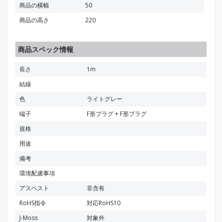
商品の横幅
50
商品の高さ
220
商品スペック情報
長さ
1m
結線
色
ライトグレー
端子
F形プラグ + F形プラグ
規格
用途
備考
環境配慮事項
アスベスト
非含有
RoHS指令
対応RoHS10
J-Moss
対象外