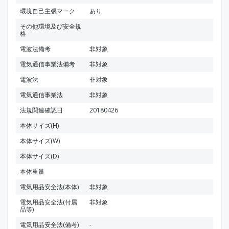
環境自己主張マーク
あり
その他環境及び安全規
格
電波法備考
非対象
電気通信事業法備考
非対象
電波法
非対象
電気通信事業法
非対象
法規関連確認日
20180426
本体サイズ(H)
本体サイズ(W)
本体サイズ(D)
本体重量
電気用品安全法(本体)
非対象
電気用品安全法(付属
非対象
品等)
電気用品安全法(備考)
-