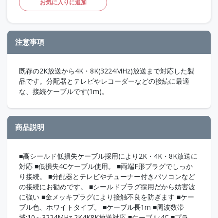
お気に入りに追加
注意事項
既存の2K放送から4K・8K(3224MHz)放送まで対応した製
品です。分配器とテレビやレコーダーなどの接続に最適
な、接続ケーブルです(1m)。
商品説明
■高シールド低損失ケーブル採用により2K・4K・8K放送に
対応 ■低損失4Cケーブル使用。 ■両端F形プラグでしっか
り接続。 ■分配器とテレビやチューナー付きパソコンなど
の接続にお勧めです。 ■シールドプラグ採用だから妨害波
に強い ■金メッキプラグにより接触不良を防ぎます ■ケー
ブル色、ホワイトタイプ。 ■ケーブル長1m ■周波数帯
域:10～3224MHz 2K4K8K放送対応 ■ケーブル:4C ■プラ