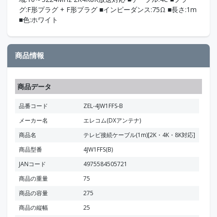
グ:F形プラグ + F形プラグ ■インピーダンス:75Ω ■長さ:1m
■色:ホワイト
商品情報
商品データ
品番コード
ZEL-4JW1FFS-B
メーカー名
エレコム(DXアンテナ)
商品名
テレビ接続ケーブル(1m)[2K・4K・8K対応]
商品型番
4JW1FFS(B)
JANコード
4975584505721
商品の重量
75
商品の容量
275
商品の縦幅
25