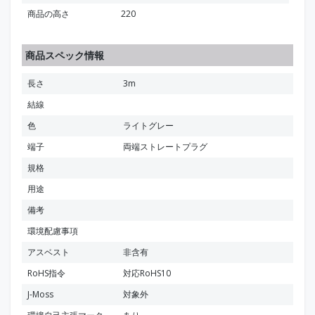
商品の高さ
220
商品スペック情報
長さ
3m
結線
色
ライトグレー
端子
両端ストレートプラグ
規格
用途
備考
環境配慮事項
アスベスト
非含有
RoHS指令
対応RoHS10
J-Moss
対象外