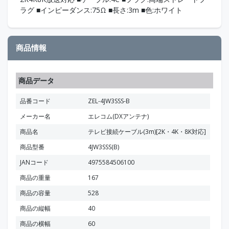
ラグ ■インピーダンス:75Ω ■長さ:3m ■色:ホワイト
商品情報
商品データ
品番コード
ZEL-4JW3SSS-B
メーカー名
エレコム(DXアンテナ)
商品名
テレビ接続ケーブル(3m)[2K・4K・8K対応]
商品型番
4JW3SSS(B)
JANコード
4975584506100
商品の重量
167
商品の容量
528
商品の縦幅
40
商品の横幅
60