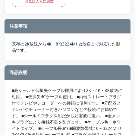
お気に入りに追加
注意事項
既存の2K放送から4K・8K(3224MHz)放送まで対応した製
品です。
商品説明
■高シールド低損失ケーブル採用により2K・4K・8K放送に
対応。 ■低損失4Cケーブル使用。 ■両端ストレートプラグ
付でテレビやレコーダーへの接続に便利です。 ■分配器と
テレビやチューナー付きパソコンなどの接続にお勧めで
す。 ■シールドプラグ採用だから妨害波に強い。 ■金メッ
キプラグにより接触不良を防ぎます。 ■ケーブル色、ホワ
イトタイプ。 ■ケーブル長3m ■周波数帯域:10～3224MHz
2K4K8K放送対応 ■ケーブル:4C ■プラグ:両端ストレートプ