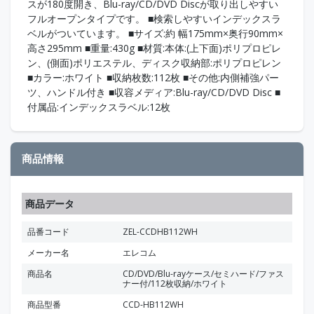
スが180度開き、Blu-ray/CD/DVD Discが取り出しやすい
フルオープンタイプです。 ■検索しやすいインデックスラ
ベルがついています。 ■サイズ:約 幅175mm×奥行90mm×
高さ295mm ■重量:430g ■材質:本体:(上下面)ポリプロピレ
ン、(側面)ポリエステル、ディスク収納部:ポリプロピレン
■カラー:ホワイト ■収納枚数:112枚 ■その他:内側補強パー
ツ、ハンドル付き ■収容メディア:Blu-ray/CD/DVD Disc ■
付属品:インデックスラベル:12枚
商品情報
商品データ
品番コード
ZEL-CCDHB112WH
メーカー名
エレコム
商品名
CD/DVD/Blu-rayケース/セミハード/ファス
ナー付/112枚収納/ホワイト
商品型番
CCD-HB112WH