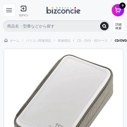
0
ログイン
詳細
検索
ホーム
パソコン関連用品
収納用品
CD・DVD・BDケース
CD/DV