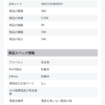
JANコード
4953103489059
商品の重量
460
商品の容量
5,508
商品の縦幅
90
商品の横幅
180
商品の高さ
340
商品スペック情報
アスベスト
非含有
RoHS指令
対象外
J-Moss
対象外
環境自己主張マーク
なし
その他環境及び安全規
格
電波法備考
電波を発しない製品の為