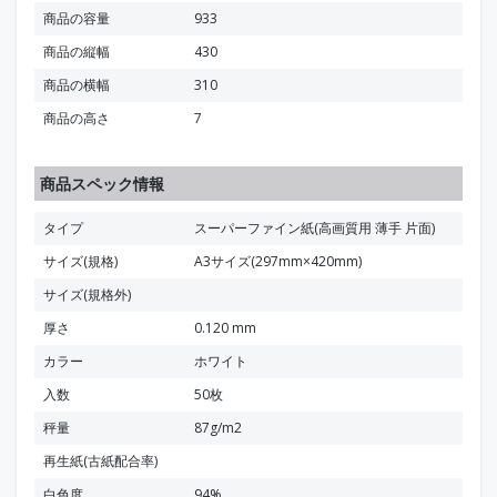
商品の容量
933
商品の縦幅
430
商品の横幅
310
商品の高さ
7
商品スペック情報
タイプ
スーパーファイン紙(高画質用 薄手 片面)
サイズ(規格)
A3サイズ(297mm×420mm)
サイズ(規格外)
厚さ
0.120 mm
カラー
ホワイト
入数
50枚
秤量
87g/m2
再生紙(古紙配合率)
白色度
94%