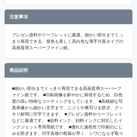
注意事項
プレゼン資料やリーフレットに最適。細かい部分までくっ
きり再現できる、発色も美しく高白色な薄手片面タイプの
高画質用スーパーファイン紙。
商品説明
■細かい部分までくっきり再現できる高画質用スーパーフ
ァイン紙です。 ■印刷画像を鮮やかに再現するため、白色
度の高い特殊なコーティングをしています。 ■高精細な写
真画像から細かい文字まで、ニジミや裏写りを防ぎ、クッ
キリ鮮明に印字できます。 ■プレゼン資料やリーフレット
などに最適です。 ■染料インク、顔料インクに対応したイ
ンクジェット専用用紙です。 ■優れた速乾性で印刷のにじ
みを防ぎます。印字直後の乾燥が早く、シワにならず取り