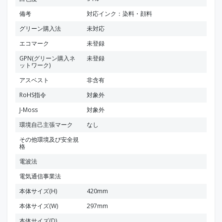
備考
対応インク：染料・顔料
グリーン購入法
未対応
エコマーク
未登録
GPN(グリーン購入ネ
未登録
ットワーク)
アスベスト
非含有
RoHS指令
対象外
J-Moss
対象外
環境自己主張マーク
なし
その他環境及び安全規
格
電波法
電気通信事業法
本体サイズ(H)
420mm
本体サイズ(W)
297mm
本体サイズ(D)