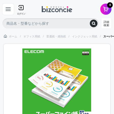
0
ログイン
詳細
検索
ホーム
オフィス用紙
普通紙・感熱紙
インクジェット用紙
スーパー