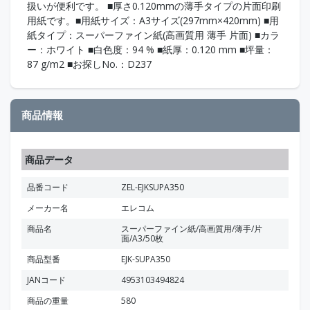
扱いが便利です。 ■厚さ0.120mmの薄手タイプの片面印刷
用紙です。■用紙サイズ：A3サイズ(297mm×420mm) ■用
紙タイプ：スーパーファイン紙(高画質用 薄手 片面) ■カラ
ー：ホワイト ■白色度：94 % ■紙厚：0.120 mm ■坪量：
87 g/m2 ■お探しNo.：D237
商品情報
商品データ
品番コード
ZEL-EJKSUPA350
メーカー名
エレコム
商品名
スーパーファイン紙/高画質用/薄手/片
面/A3/50枚
商品型番
EJK-SUPA350
JANコード
4953103494824
商品の重量
580