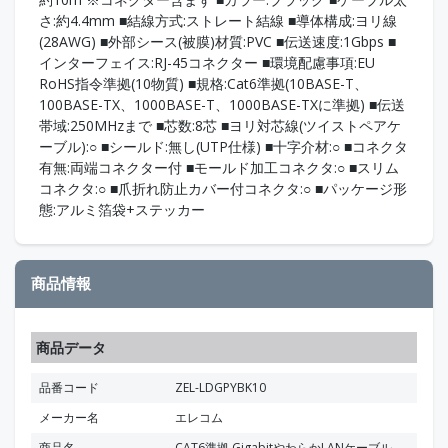
さ:約4.4mm ■結線方式:ストレート結線 ■導体構成:ヨリ線
(28AWG) ■外部シース(被膜)材質:PVC ■伝送速度:1Gbps ■
インターフェイス:RJ-45コネクター ■環境配慮事項:EU
RoHS指令準拠(10物質) ■規格:Cat6準拠(10BASE-T、
100BASE-TX、1000BASE-T、1000BASE-TXに準拠) ■伝送
帯域:250MHzまで ■芯数:8芯 ■ヨリ対芯線(ツイストペアケ
ーブル):○ ■シールド:無し(UTP仕様) ■十字介材:○ ■コネクタ
有無:両端コネクター付 ■モールド加工コネクタ:○ ■スリム
コネクタ:○ ■爪折れ防止カバー付コネクタ:○ ■パッケージ形
態:アルミ箔袋+ステッカー
商品情報
商品データ
品番コード
ZEL-LDGPYBK10
メーカー名
エレコム
商品名
CAT6準拠 GigabitやわらかLANケーブル