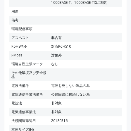
1000BASE-T、1000BASE-TXに準拠)
用途
備考
環境配慮事項
アスベスト
非含有
RoHS指令
対応RoHS10
J-Moss
対象外
環境自己主張マーク
なし
その他環境及び安全規
格
電波法備考
電波を発しない製品の為
電気通信事業法備考
公衆回線に接続しない為
電波法
非対象
電気通信事業法
非対象
法規関連確認日
20180316
本体サイズ(H)