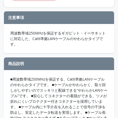
注意事項
周波数帯域250MHzを保証するギガビット・イーサネット
に対応した、Cat6準拠LANケーブルのやわらかタイプで
す。
商品説明
■周波数帯域250MHzを保証する、Cat6準拠LANケーブル
のやわらかタイプです。 ■ケーブルがやわらかく、取り回
しがしやすいのでスッキリと配線できる“やわらかLANケー
ブル”です。 ■安心してコネクターの着脱ができる、ツメが
折れにくいプロテクター付きコネクターを採用していま
す。 ■ケーブル内に十字介在を入れることで信号の干渉を
防止し、安定したデータ転送を実現します。 ■ケーブル長:
約10m ※コネクター含まず ■カラー:ブラック ■ケーブル太