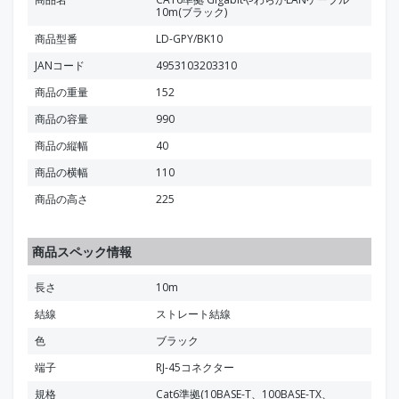
10m(ブラック)
商品型番
LD-GPY/BK10
JANコード
4953103203310
商品の重量
152
商品の容量
990
商品の縦幅
40
商品の横幅
110
商品の高さ
225
商品スペック情報
長さ
10m
結線
ストレート結線
色
ブラック
端子
RJ-45コネクター
規格
Cat6準拠(10BASE-T、100BASE-TX、