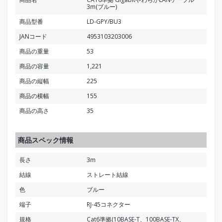
3m(ブルー)
商品型番
LD-GPY/BU3
JANコード
4953103203006
商品の重量
53
商品の容量
1,221
商品の縦幅
225
商品の横幅
155
商品の高さ
35
商品スペック情報
長さ
3m
結線
ストレート結線
色
ブルー
端子
RJ-45コネクター
規格
Cat6準拠(10BASE-T、100BASE-TX、