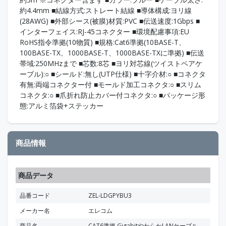
約4.4mm ■結線方式:ストレート結線 ■導体構成:ヨリ線
(28AWG) ■外部シース(被膜)材質:PVC ■伝送速度:1Gbps ■
インターフェイス:RJ-45コネクター ■環境配慮事項:EU
RoHS指令準拠(10物質) ■規格:Cat6準拠(10BASE-T、
100BASE-TX、1000BASE-T、1000BASE-TXに準拠) ■伝送
帯域:250MHzまで ■芯数:8芯 ■ヨリ対芯線(ツイストペアケ
ーブル):○ ■シールド:無し(UTP仕様) ■十字介材:○ ■コネクタ
有無:両端コネクター付 ■モールド加工コネクタ:○ ■スリム
コネクタ:○ ■爪折れ防止カバー付コネクタ:○ ■パッケージ形
態:アルミ箔袋+ステッカー
商品情報
商品データ
品番コード
ZEL-LDGPYBU3
メーカー名
エレコム
商品名
CAT6準拠 GigabitやわらかLANケーブル