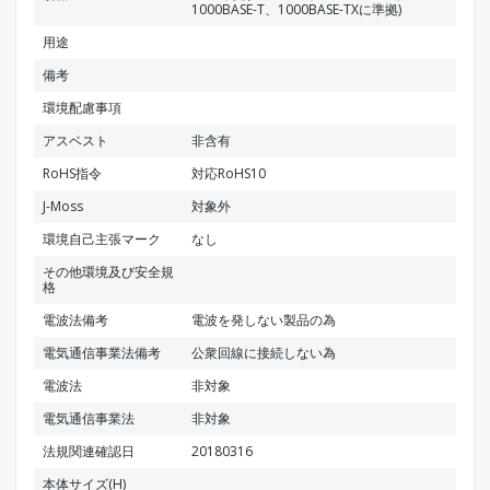
1000BASE-T、1000BASE-TXに準拠)
用途
備考
環境配慮事項
アスベスト
非含有
RoHS指令
対応RoHS10
J-Moss
対象外
環境自己主張マーク
なし
その他環境及び安全規
格
電波法備考
電波を発しない製品の為
電気通信事業法備考
公衆回線に接続しない為
電波法
非対象
電気通信事業法
非対象
法規関連確認日
20180316
本体サイズ(H)