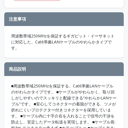
注意事項
周波数帯域250MHzを保証するギガビット・イーサネット
に対応した、Cat6準拠LANケーブルのやわらかタイプで
す。
商品説明
■周波数帯域250MHzを保証する、Cat6準拠LANケーブル
のやわらかタイプです。 ■ケーブルがやわらかく、取り回
しがしやすいのでスッキリと配線できる“やわらかLANケー
ブル”です。 ■安心してコネクターの着脱ができる、ツメが
折れにくいプロテクター付きコネクターを採用していま
す。 ■ケーブル内に十字介在を入れることで信号の干渉を
防止し、安定したデータ転送を実現します。 ■ケーブル長:
約3m ※コネクター含まず ■カラー:ブルー ■ケーブル太さ: