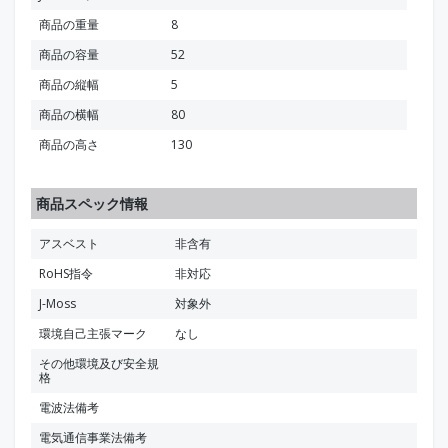
商品の重量
8
商品の容量
52
商品の縦幅
5
商品の横幅
80
商品の高さ
130
商品スペック情報
アスベスト
非含有
RoHS指令
非対応
J-Moss
対象外
環境自己主張マーク
なし
その他環境及び安全規
格
電波法備考
電気通信事業法備考