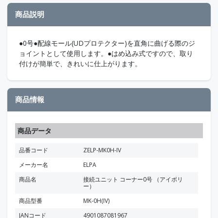
商品説明
●0号●配線モール(UDプロテクター)を直角に曲げる際のジ
ョイントとして使用します。●はめ込み式ですので、取り
付けが簡単で、きれいに仕上がります。
商品情報
商品データ
品番コード
ZELP-MK0H-IV
メーカー名
ELPA
商品名
接続ユニット コーナー0号 （アイボリ
ー）
商品型番
MK-0H(IV)
JANコード
4901087081967