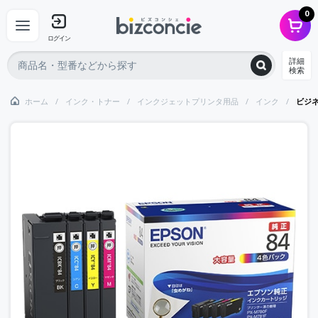
0
ログイン
詳細
検索
ホーム
インク・トナー
インクジェットプリンタ用品
インク
ビジ