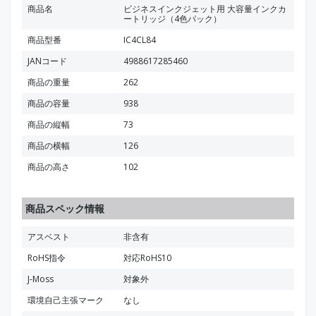
商品名
ビジネスインクジェット用 大容量インクカ
ートリッジ（4色パック）
商品型番
IC4CL84
JANコード
4988617285460
商品の重量
262
商品の容量
938
商品の縦幅
73
商品の横幅
126
商品の高さ
102
商品スペック情報
アスベスト
非含有
RoHS指令
対応RoHS10
J-Moss
対象外
環境自己主張マーク
なし