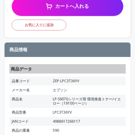
カートへ入れる
お気に入りに追加
商品情報
商品データ
品番コード
ZEP-LPC3T36YV
メーカー名
エプソン
商品名
LP-S9070シリーズ用 環境推進トナー/イエ
ロー（19100ページ）
商品型番
LPC3T36YV
JANコード
4988617266117
商品の重量
590