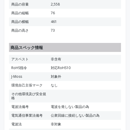
商品の容量
2,558
商品の縦幅
76
商品の横幅
461
商品の高さ
73
商品スペック情報
アスベスト
非含有
RoHS指令
対応RoHS10
J-Moss
対象外
環境自己主張マーク
なし
その他環境及び安全規
格
電波法備考
電波を発しない製品の為
電気通信事業法備考
公衆回線に接続しない製品の為
電波法
非対象