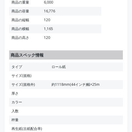
商品の重量
6,000
商品の容量
16,776
商品の縦幅
120
商品の横幅
1,165
商品の高さ
120
商品スペック情報
タイプ
ロール紙
サイズ(規格)
サイズ(規格外)
約1118mm(44インチ)幅×25m
厚さ
カラー
入数
秤量
再生紙(古紙配合率)