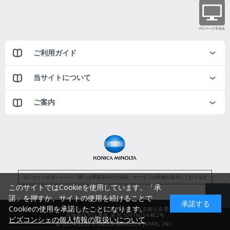
ご利用ガイド
当サイトについて
ご案内
コニカミノルタジャパン（株）は事業者向けの商品・サービスの情報を提供しております
このサイトではCookieを使用しています。「承
諾」を押すか、サイトの使用を続けることで
承諾する
Cookieの使用を承諾したことになります。
コニカミノルタジャパン株式会社／東京都公安委員会
古物商許可証番号 第3010916054482号
ビズコンシェの個人情報の取扱いについて
© 2014-2025 KONICA MINOLTA JAPAN, INC.