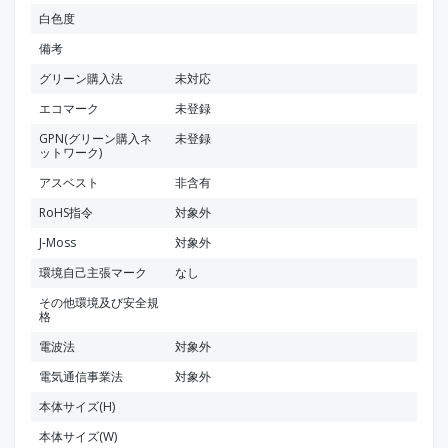
白色度
備考
グリーン購入法
未対応
エコマーク
未登録
GPN(グリーン購入ネ
未登録
ットワーク)
アスベスト
非含有
RoHS指令
対象外
J-Moss
対象外
環境自己主張マーク
なし
その他環境及び安全規
格
電波法
対象外
電気通信事業法
対象外
本体サイズ(H)
本体サイズ(W)