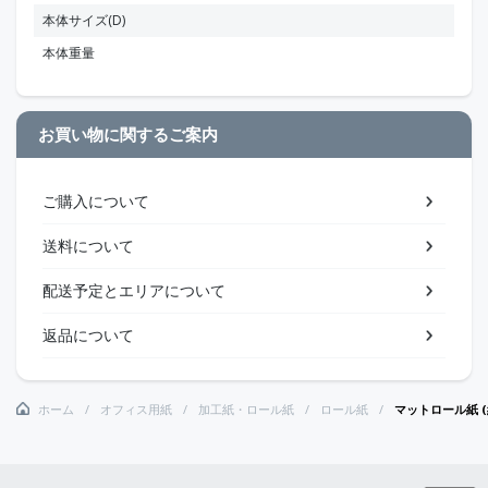
本体サイズ(D)
本体重量
お買い物に関するご案内
ご購入について
送料について
配送予定とエリアについて
返品について
ホーム
オフィス用紙
加工紙・ロール紙
ロール紙
マットロール紙 (約