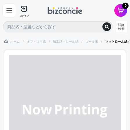
0
ログイン
詳細
検索
ホーム
オフィス用紙
加工紙・ロール紙
ロール紙
マットロール紙 (約