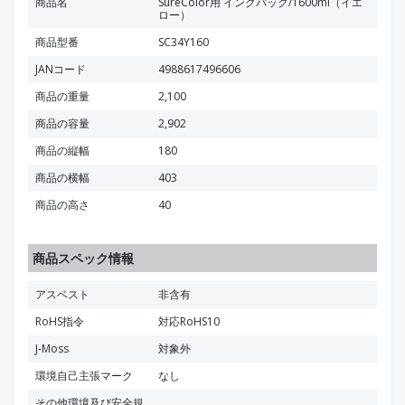
商品名
SureColor用 インクパック/1600ml（イエ
ロー）
商品型番
SC34Y160
JANコード
4988617496606
商品の重量
2,100
商品の容量
2,902
商品の縦幅
180
商品の横幅
403
商品の高さ
40
商品スペック情報
アスベスト
非含有
RoHS指令
対応RoHS10
J-Moss
対象外
環境自己主張マーク
なし
その他環境及び安全規