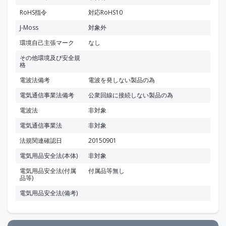
RoHS指令
対応RoHS10
J-Moss
対象外
環境自己主張マーク
なし
その他環境及び安全規
格
電波法備考
電波を発しない製品の為
電気通信事業法備考
公衆回線に接続しない製品の為
電波法
非対象
電気通信事業法
非対象
法規関連確認日
20150901
電気用品安全法(本体)
非対象
電気用品安全法(付属
付属品等無し
品等)
電気用品安全法(備考)