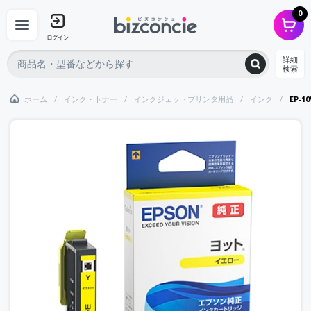
0
ログイン
詳細
検索
ホーム
インク・トナー
インクジェットプリンタ用品
インク
EP-