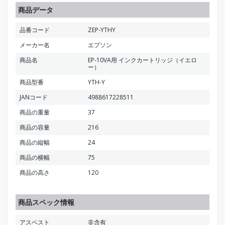
商品データ
品番コード
ZEP-YTHY
メーカー名
エプソン
商品名
EP-10VA用 インクカートリッジ（イエロ
ー）
商品型番
YTH-Y
JANコード
4988617228511
商品の重量
37
商品の容量
216
商品の縦幅
24
商品の横幅
75
商品の高さ
120
商品スペック情報
アスベスト
非含有