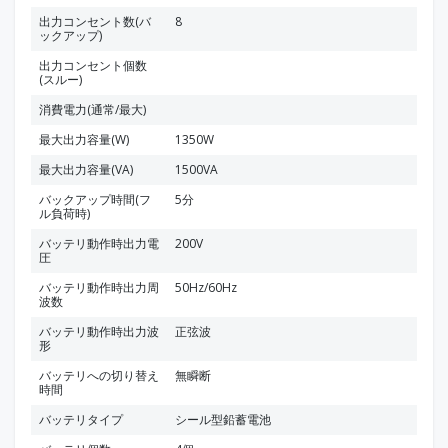
出力コンセント数(バ
8
ックアップ)
出力コンセント個数
(スルー)
消費電力(通常/最大)
最大出力容量(W)
1350W
最大出力容量(VA)
1500VA
バックアップ時間(フ
5分
ル負荷時)
バッテリ動作時出力電
200V
圧
バッテリ動作時出力周
50Hz/60Hz
波数
バッテリ動作時出力波
正弦波
形
バッテリへの切り替え
無瞬断
時間
バッテリタイプ
シール型鉛蓄電池