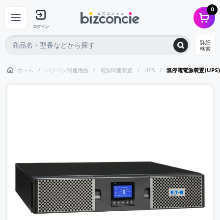
0
ログイン
詳細
検索
ホーム
パソコン関連用品
電源関連装置
UPS
無停電電源装置(UPS)