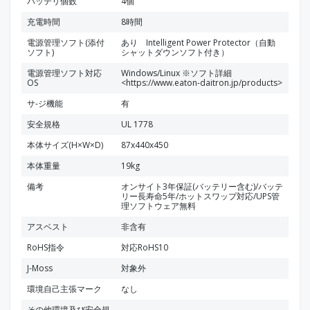
バッテリ個数
4個
充電時間
8時間
電源管理ソフト(添付
あり Intelligent Power Protector（自動
ソフト)
シャットダウンソフト付き）
電源管理ソフト対応
Windows/Linux ※ソフト詳細
OS
<https://www.eaton-daitron.jp/products>
サ-ジ機能
有
安全規格
UL 1778
本体サイズ(H×W×D)
87x440x450
本体重量
19kg
備考
オンサイト3年保証(バッテリー含む)/バッテ
リー長寿命5年/ホットスワップ対応/UPS管
理ソフトウェア無料
アスベスト
非含有
RoHS指令
対応RoHS10
J-Moss
対象外
環境自己主張マーク
なし
その他環境及び安全規