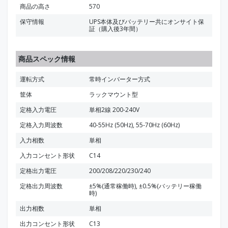
商品の高さ
570
保守情報
UPS本体及びバッテリー共にオンサイト保
証（購入後3年間）
商品スペック情報
運転方式
常時インバーター方式
筐体
ラックマウント型
定格入力電圧
単相2線 200-240V
定格入力周波数
40-55Hz (50Hz), 55-70Hz (60Hz)
入力相数
単相
入力コンセント形状
C14
定格出力電圧
200/208/220/230/240
定格出力周波数
±5%(通常稼働時), ±0.5%(バッテリー稼働
時)
出力相数
単相
出力コンセント形状
C13