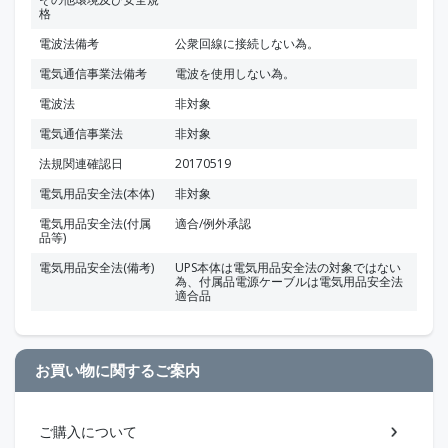
格
電波法備考
公衆回線に接続しない為。
電気通信事業法備考
電波を使用しない為。
電波法
非対象
電気通信事業法
非対象
法規関連確認日
20170519
電気用品安全法(本体)
非対象
電気用品安全法(付属
適合/例外承認
品等)
電気用品安全法(備考)
UPS本体は電気用品安全法の対象ではない
為、付属品電源ケーブルは電気用品安全法
適合品
お買い物に関するご案内
ご購入について