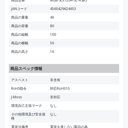
商品型番
MGB-SLX120A-SC-ASB5
JANコード
4560429624653
商品の重量
46
商品の容量
80
商品の縦幅
100
商品の横幅
50
商品の高さ
16
商品スペック情報
アスベスト
非含有
RoHS指令
対応RoHS10
J-Moss
非対応
環境自己主張マーク
なし
その他環境及び安全規
なし
格
電波法備考
電波を発しない製品の為