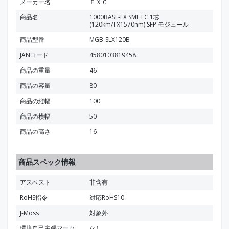
メーカー名
ＦＸＣ
商品名
1000BASE-LX SMF LC 1芯
(120km/TX1570nm) SFP モジュール
商品型番
MGB-SLX120B
JANコード
4580103819458
商品の重量
46
商品の容量
80
商品の縦幅
100
商品の横幅
50
商品の高さ
16
商品スペック情報
アスベスト
非含有
RoHS指令
対応RoHS10
J-Moss
対象外
環境自己主張マーク
なし