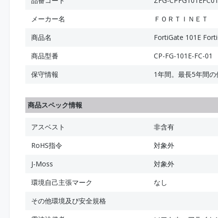
品番コード
ZFG-CPFG101EFC0
メーカー名
ＦＯＲＴＩＮＥＴ
商品名
FortiGate 101E For
商品型番
CP-FG-101E-FC-01
保守情報
1年間。最長5年間
商品スペック情報
アスベスト
非含有
RoHS指令
対象外
J-Moss
対象外
環境自己主張マーク
なし
その他環境及び安全規格