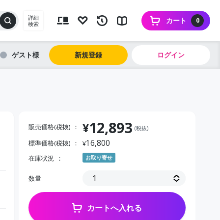
詳細
カート
0
検索
ゲスト
新規登録
ログイン
12,893
¥
販売価格(税抜)
(税抜)
16,800
標準価格(税抜)
¥
在庫状況
お取り寄せ
数量
カートへ入れる