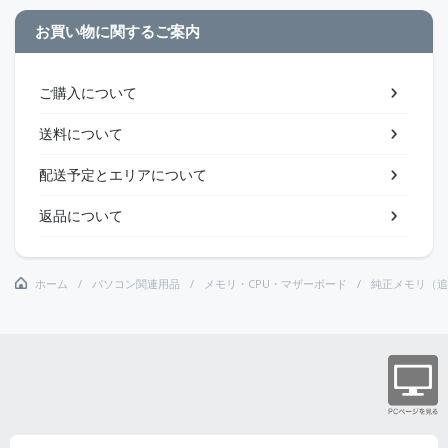
お買い物に関するご案内
ご購入について
送料について
配送予定とエリアについて
返品について
ホーム
パソコン関連用品
メモリ・CPU・マザーボード
純正メモリ（追