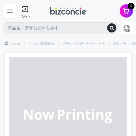
0
ログイン
詳細
検索
ホーム
パソコン関連用品
メモリ・CPU・マザーボード
純正メモリ（追