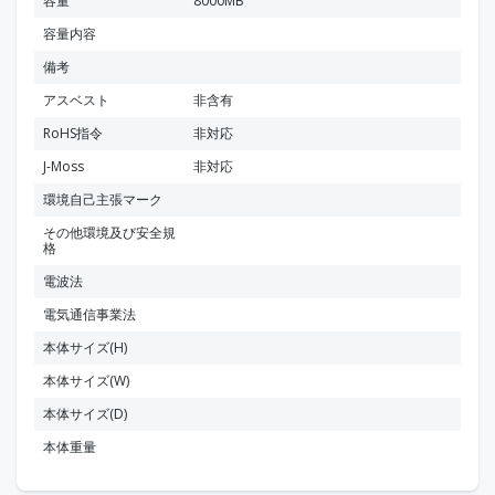
容量
8000MB
容量内容
備考
アスベスト
非含有
RoHS指令
非対応
J-Moss
非対応
環境自己主張マーク
その他環境及び安全規
格
電波法
電気通信事業法
本体サイズ(H)
本体サイズ(W)
本体サイズ(D)
本体重量