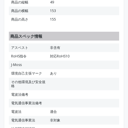
商品の縦幅
49
商品の横幅
153
商品の高さ
155
商品スペック情報
アスベスト
非含有
RoHS指令
対応RoHS10
J-Moss
環境自己主張マーク
あり
その他環境及び安全規
格
電波法備考
電気通信事業法備考
電波法
適合
電気通信事業法
非対象