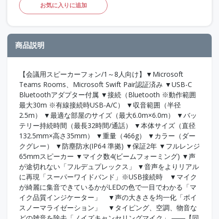
お気に入りに追加
商品説明
【会議用スピーカーフォン/1～8人向け】▼Microsoft
Teams Rooms、Microsoft Swift Pair認証済み ▼USB-C
Bluetoothアダプター付属 ▼接続（Bluetooth ※動作範囲
最大30m ※有線接続時USB-A/C） ▼収音範囲（半径
2.5m） ▼最適な部屋のサイズ（最大6.0m×6.0m） ▼バッ
テリー持続時間（最長32時間/通話） ▼本体サイズ（直径
132.5mm×高さ35mm） ▼重量（466g） ▼カラー（ダー
クグレー） ▼防塵防水(IP64 準拠) ▼保証2年 ▼フルレンジ
65mmスピーカー ▼マイク数4(ビームフォーミング) ▼声
が途切れない「フルデュプレックス」 ▼音声をよりリアル
に再現「スーパーワイドバンド」※USB接続時 ▼マイク
が綺麗に集音できているかがLEDの色で一目でわかる「マ
イク品質インジケーター」 ▼声の大きさを均一化「ボイ
スノーマライゼーション」 ▼タイピング、空調、物音な
どの雑音を除去「ノイズキャンセリングマイク」 ――【同