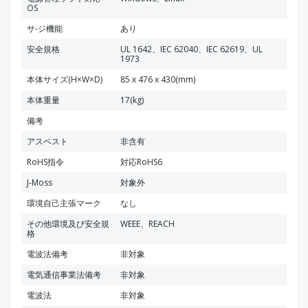
OS
サ-ジ機能
あり
安全規格
UL 1642、IEC 62040、IEC 62619、UL
1973
本体サイズ(H×W×D)
85 x 476 x 430(mm)
本体重量
17(kg)
備考
アスベスト
非含有
RoHS指令
対応RoHS6
J-Moss
対象外
環境自己主張マーク
なし
その他環境及び安全規
WEEE、REACH
格
電波法備考
非対象
電気通信事業法備考
非対象
電波法
非対象