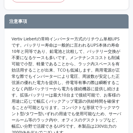
注意事項
Vertiv Liebertの常時インバーター方式のリチウム単相UPS
です。バッテリー寿命は一般的に言われるUPS本体の寿命
10年と同等であり、鉛電池と比較して、バッテリー交換が
不要になるケースも多いです。メンテナンスコストも削減
可能で小型、軽量であることから、ラック内スペースを有
効活用することが出来、TCOも低減します。商用電源が正
常な際でもインバーターにより電圧、周波数が安定した正
弦派の優れた電力を提供し、停電等有事の際は瞬断するこ
となく内部バッテリーから電力を接続機器に提供し続けま
す。拡張バッテリーは最大10台まで接続可能で、お客様の
用途に応じて幅広くバックアップ電源の供給時間を確保す
ることが可能となります。コンパクトな形状でラックマウ
ント型/タワー型いずれの用途でも使用可能なため、サーバ
ールーム等のラック内や、オフィスのデスクトップなど、
幅広い分野で活躍できるUPSです。本製品は230V出力の
2000VAモデルでございます。