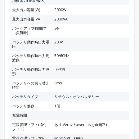
消費電力(通常/最大)
最大出力容量(W)
2000W
最大出力容量(VA)
2000VA
バックアップ時間(フ
9分
ル負荷時)
バッテリ動作時出力電
200V
圧
バッテリ動作時出力周
50/60Hz
波数
バッテリ動作時出力波
正弦波
形
バッテリへの切り替え
0ms
時間
バッテリタイプ
リチウムイオンバッテリー
バッテリ個数
1個
充電時間
電源管理ソフト(添付
あり Vertiv Power Insight(無料)
ソフト)
電源管理ソフト対応
Windows、Linux