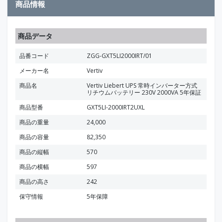
商品情報
商品データ
品番コード
ZGG-GXT5LI2000IRT/01
メーカー名
Vertiv
商品名
Vertiv Liebert UPS 常時インバーター方式
リチウムバッテリー 230V 2000VA 5年保証
商品型番
GXT5LI-2000IRT2UXL
商品の重量
24,000
商品の容量
82,350
商品の縦幅
570
商品の横幅
597
商品の高さ
242
保守情報
5年保障