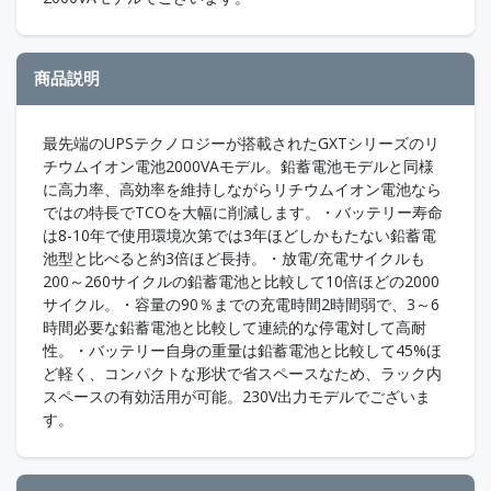
商品説明
最先端のUPSテクノロジーが搭載されたGXTシリーズのリ
チウムイオン電池2000VAモデル。鉛蓄電池モデルと同様
に高力率、高効率を維持しながらリチウムイオン電池なら
ではの特長でTCOを大幅に削減します。・バッテリー寿命
は8-10年で使用環境次第では3年ほどしかもたない鉛蓄電
池型と比べると約3倍ほど長持。・放電/充電サイクルも
200～260サイクルの鉛蓄電池と比較して10倍ほどの2000
サイクル。・容量の90％までの充電時間2時間弱で、3～6
時間必要な鉛蓄電池と比較して連続的な停電対して高耐
性。・バッテリー自身の重量は鉛蓄電池と比較して45%ほ
ど軽く、コンパクトな形状で省スペースなため、ラック内
スペースの有効活用が可能。230V出力モデルでございま
す。