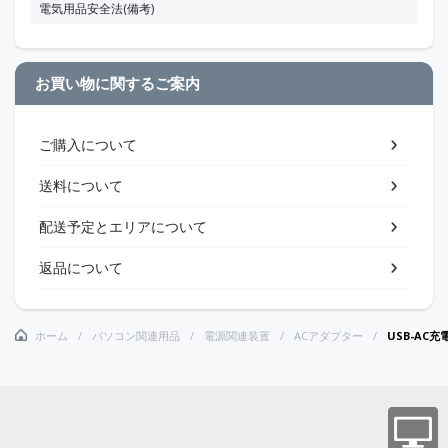
電気用品安全法(備考)
お買い物に関するご案内
ご購入について
送料について
配送予定とエリアについて
返品について
ホーム
パソコン関連用品
電源関連装置
ACアダプター
USB-AC充