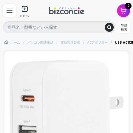
0
ログイン
詳細
検索
ホーム
パソコン関連用品
電源関連装置
ACアダプター
USB-AC充