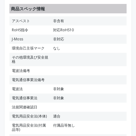
商品スペック情報
アスベスト
非含有
RoHS指令
対応RoHS10
J-Moss
非対応
環境自己主張マーク
なし
その他環境及び安全規
格
電波法備考
電気通信事業法備考
電波法
非対象
電気通信事業法
非対象
法規関連確認日
電気用品安全法(本体)
適合
電気用品安全法(付属
付属品等無し
品等)