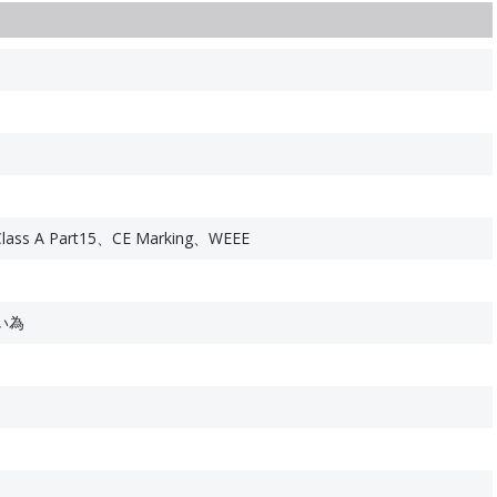
Class A Part15、CE Marking、WEEE
い為