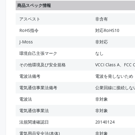
商品スペック情報
アスベスト
非含有
RoHS指令
対応RoHS10
J-Moss
非対応
環境自己主張マーク
なし
その他環境及び安全規格
VCCI Class A、FCC 
電波法備考
電波を発しないため
電気通信事業法備考
公衆回線に接続しな
電波法
非対象
電気通信事業法
非対象
法規関連確認日
20140124
電気用品安全法(本体)
非対象