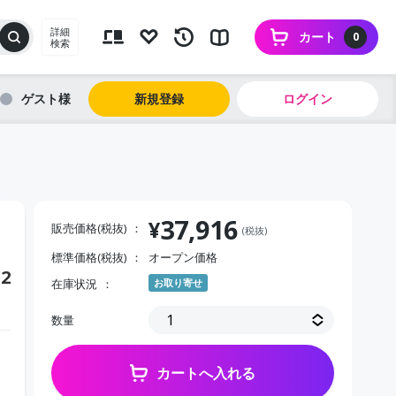
詳細
カート
0
検索
ゲスト
新規登録
ログイン
37,916
¥
販売価格(税抜)
(税抜)
標準価格(税抜)
オープン価格
2
在庫状況
お取り寄せ
数量
カートへ入れる