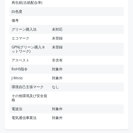
再生紙(古紙配合率)
白色度
備考
グリーン購入法
未対応
エコマーク
未登録
GPN(グリーン購入ネ
未登録
ットワーク)
アスベスト
非含有
RoHS指令
対象外
J-Moss
対象外
環境自己主張マーク
なし
その他環境及び安全規
格
電波法
対象外
電気通信事業法
対象外