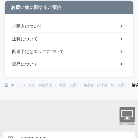
お買い物に関するご案内
ご購入について
送料について
配送予定とエリアについて
返品について
ホーム
文具・事務用品
帳票・伝票
納品書・請求書・統一伝票
請求