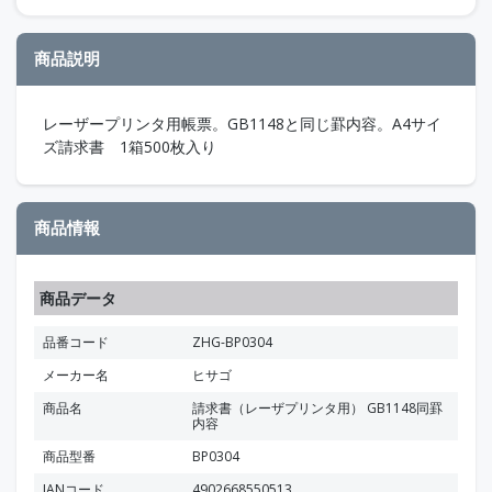
商品説明
レーザープリンタ用帳票。GB1148と同じ罫内容。A4サイ
ズ請求書 1箱500枚入り
商品情報
商品データ
品番コード
ZHG-BP0304
メーカー名
ヒサゴ
商品名
請求書（レーザプリンタ用） GB1148同罫
内容
商品型番
BP0304
JANコード
4902668550513