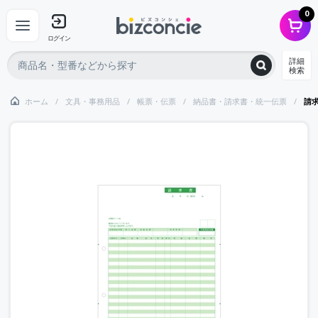
0
ログイン
詳細
検索
ホーム
文具・事務用品
帳票・伝票
納品書・請求書・統一伝票
請求