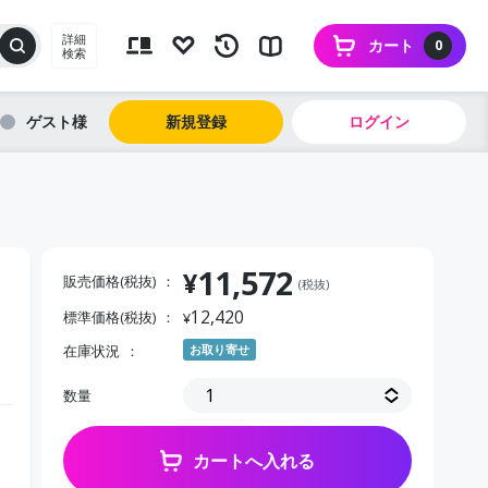
詳細
カート
0
検索
ゲスト
新規登録
ログイン
11,572
¥
販売価格(税抜)
(税抜)
12,420
標準価格(税抜)
¥
在庫状況
お取り寄せ
数量
カートへ入れる