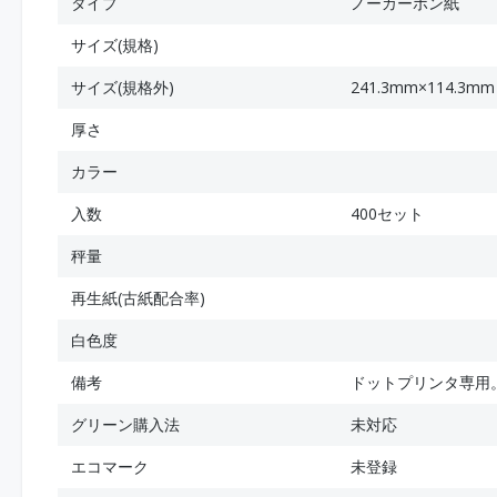
タイプ
ノーカーボン紙
サイズ(規格)
サイズ(規格外)
241.3mm×114.3mm
厚さ
カラー
入数
400セット
秤量
再生紙(古紙配合率)
白色度
備考
ドットプリンタ専用
グリーン購入法
未対応
エコマーク
未登録