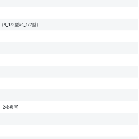
（9_1/2型x4_1/2型）
。2枚複写