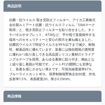
商品説明
抗菌・抗ウイルス 覗き見防止フィルター。アイカ工業株式
会社製ルミアート抗菌・抗ウイルスフィルム「SIAAマーク
取得」と、覗き見防止フィルターを貼り合せました。タッ
チパネルやタブレット、ATMなど、手や指で直接操作する
端末へのセキュリティーと安心の両方を兼ね備えました。
抗菌抗ウイルスで特定ウイルスを99％以下まで減少。耐熱
性、耐薬品性に優れています。装着には独自開発の透明度
に優れかつ貼り直しできる高品質シリコン素材のトライア
ングルテープを採用。あらゆる素材に貼り付き、糊あとな
く繰り返し着脱が可能です。ノートPCの開閉にも支障な
く、装着を感じさせない薄さです。可視光線透過率67％、
ブルーライトカット40％、視界制御視野角左右60度、外光
反射率1.5％、表面硬度2H。厚さ0.33mm。
商品情報