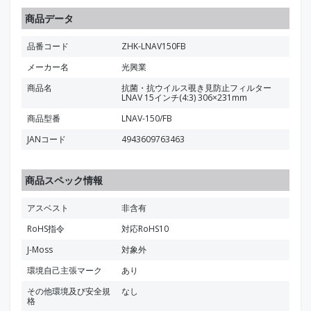
商品データ
品番コード
ZHK-LNAV150FB
メーカー名
光興業
商品名
抗菌・抗ウイルス覗き見防止フィルター
LNAV 15インチ(4:3) 306×231mm
商品型番
LNAV-150/FB
JANコード
4943609763463
商品スペック情報
アスベスト
非含有
RoHS指令
対応RoHS10
J-Moss
対象外
環境自己主張マーク
あり
その他環境及び安全規
なし
格