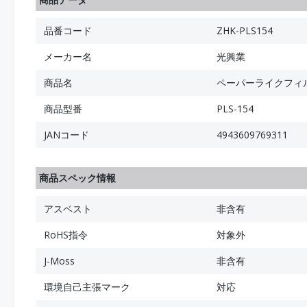
品番コード
ZHK-PLS154
メーカー名
光興業
商品名
ペーパーライクフィルム P
商品型番
PLS-154
JANコード
4943609769311
商品スペック情報
アスベスト
非含有
RoHS指令
対象外
J-Moss
非含有
環境自己主張マーク
対応