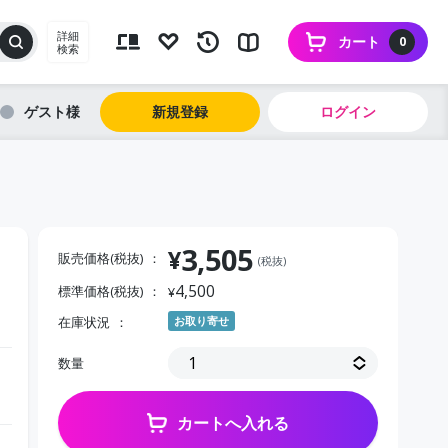
詳細
カート
0
検索
ゲスト
新規登録
ログイン
3,505
¥
販売価格(税抜)
(税抜)
4,500
標準価格(税抜)
¥
在庫状況
お取り寄せ
数量
カートへ入れる