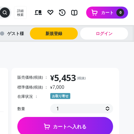
詳細
カート
0
検索
ゲスト
新規登録
ログイン
5,453
¥
販売価格(税抜)
(税抜)
7,000
標準価格(税抜)
¥
在庫状況
お取り寄せ
数量
カートへ入れる