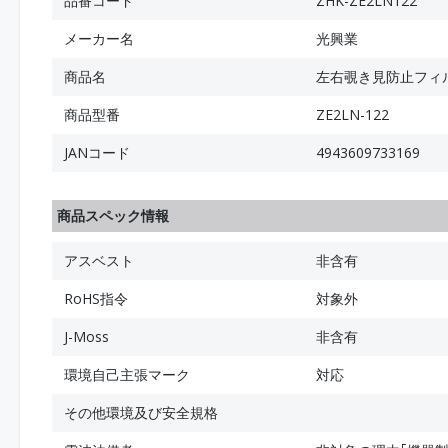
品番コード
ZHK-ZE2LN122
メーカー名
光興業
商品名
左右覗き見防止フィルム Z
商品型番
ZE2LN-122
JANコード
4943609733169
商品スペック情報
アスベスト
非含有
RoHS指令
対象外
J-Moss
非含有
環境自己主張マーク
対応
その他環境及び安全規格