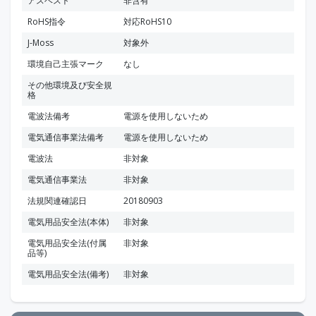
アスベスト
非含有
RoHS指令
対応RoHS10
J-Moss
対象外
環境自己主張マーク
なし
その他環境及び安全規
格
電波法備考
電源を使用しないため
電気通信事業法備考
電源を使用しないため
電波法
非対象
電気通信事業法
非対象
法規関連確認日
20180903
電気用品安全法(本体)
非対象
電気用品安全法(付属
非対象
品等)
電気用品安全法(備考)
非対象