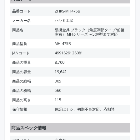
品番コード
ZHKS-MH475B
メーカー名
ハヤミ工産
商品名
壁掛金具 ブラック（角度調節タイプ/前後
左右） MHシリーズ ～50V型まで対応
商品型番
MH-475B
JANコード
4991829128081
商品の重量
8,700
商品の容量
19,642
商品の縦幅
305
商品の横幅
560
商品の高さ
115
保守情報
保証はナシ、初期不良対応、応相談
商品スペック情報