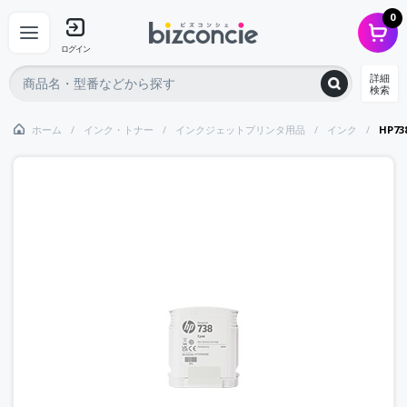
0
ログイン
詳細
検索
ホーム
インク・トナー
インクジェットプリンタ用品
インク
HP7