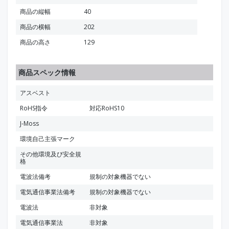
商品の縦幅
40
商品の横幅
202
商品の高さ
129
商品スペック情報
アスベスト
RoHS指令
対応RoHS10
J-Moss
環境自己主張マーク
その他環境及び安全規
格
電波法備考
規制の対象機器でない
電気通信事業法備考
規制の対象機器でない
電波法
非対象
電気通信事業法
非対象