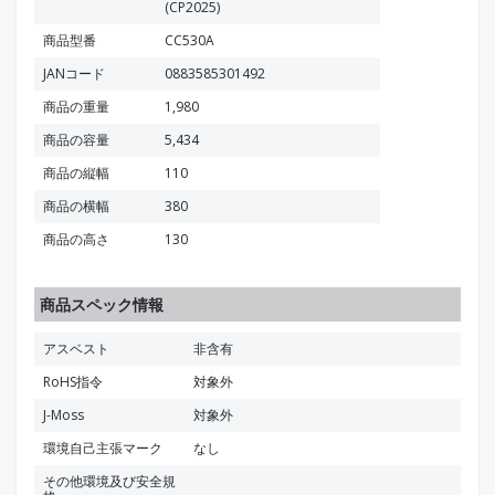
(CP2025)
商品型番
CC530A
JANコード
0883585301492
商品の重量
1,980
商品の容量
5,434
商品の縦幅
110
商品の横幅
380
商品の高さ
130
商品スペック情報
アスベスト
非含有
RoHS指令
対象外
J-Moss
対象外
環境自己主張マーク
なし
その他環境及び安全規