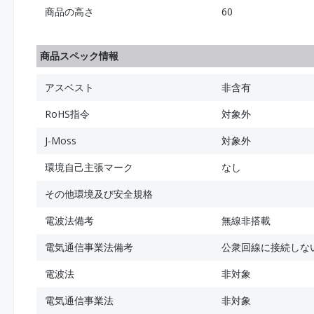
商品の高さ
60
商品スペック情報
アスベスト
非含有
RoHS指令
対象外
J-Moss
対象外
環境自己主張マーク
なし
その他環境及び安全規格
電波法備考
無線非搭載
電気通信事業法備考
公衆回線に接続しな
電波法
非対象
電気通信事業法
非対象