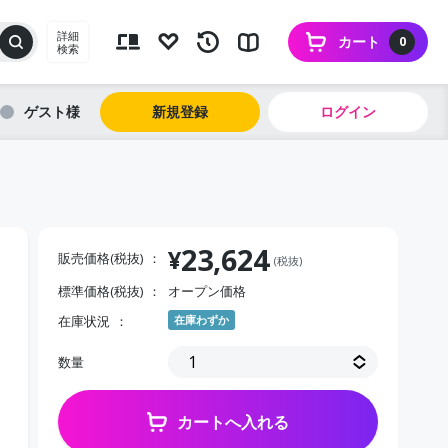
詳細
カート
0
検索
ゲスト
新規登録
ログイン
23,624
¥
販売価格(税抜)
(税抜)
標準価格(税抜)
オープン価格
在庫状況
在庫わずか
数量
カートへ入れる