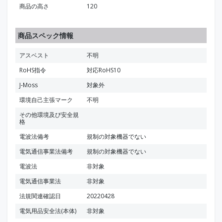
商品の高さ
120
商品スペック情報
アスベスト
不明
RoHS指令
対応RoHS10
J-Moss
対象外
環境自己主張マーク
不明
その他環境及び安全規
格
電波法備考
規制の対象機器でない
電気通信事業法備考
規制の対象機器でない
電波法
非対象
電気通信事業法
非対象
法規関連確認日
20220428
電気用品安全法(本体)
非対象