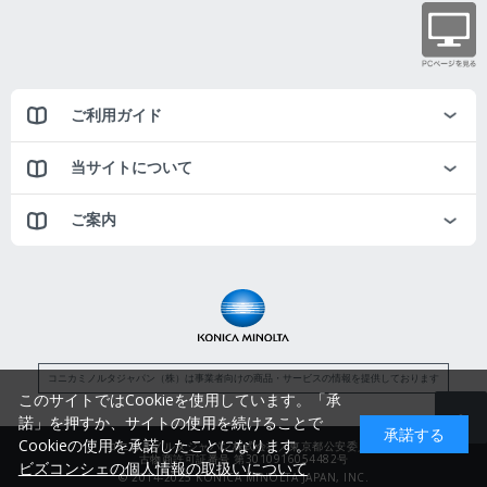
ご利用ガイド
当サイトについて
ご案内
コニカミノルタジャパン（株）は事業者向けの商品・サービスの情報を提供しております
このサイトではCookieを使用しています。「承
諾」を押すか、サイトの使用を続けることで
承諾する
Cookieの使用を承諾したことになります。
コニカミノルタジャパン株式会社／東京都公安委員会
古物商許可証番号 第3010916054482号
ビズコンシェの個人情報の取扱いについて
© 2014-2025 KONICA MINOLTA JAPAN, INC.