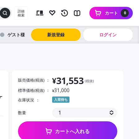
詳細
カート
0
検索
ゲスト
新規登録
ログイン
31,553
¥
販売価格(税抜)
(税抜)
31,000
標準価格(税抜)
¥
ケ
在庫状況
入荷待ち
数量
カートへ入れる