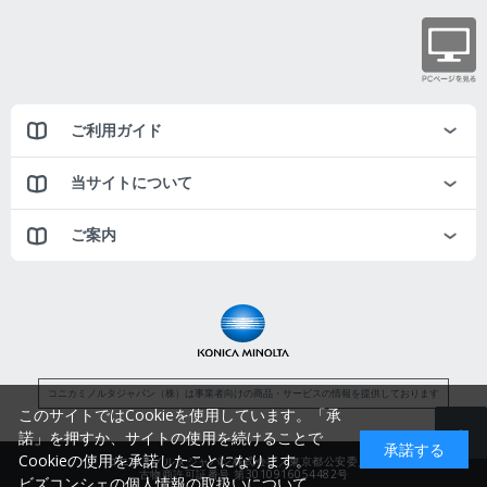
ご利用ガイド
当サイトについて
ご案内
コニカミノルタジャパン（株）は事業者向けの商品・サービスの情報を提供しております
このサイトではCookieを使用しています。「承
諾」を押すか、サイトの使用を続けることで
承諾する
Cookieの使用を承諾したことになります。
コニカミノルタジャパン株式会社／東京都公安委員会
古物商許可証番号 第3010916054482号
ビズコンシェの個人情報の取扱いについて