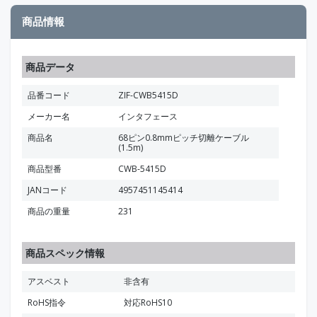
商品情報
商品データ
品番コード
ZIF-CWB5415D
メーカー名
インタフェース
商品名
68ピン0.8mmピッチ切離ケーブル
(1.5m)
商品型番
CWB-5415D
JANコード
4957451145414
商品の重量
231
商品スペック情報
アスベスト
非含有
RoHS指令
対応RoHS10