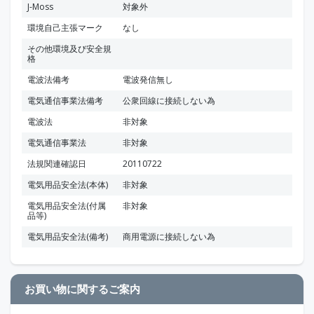
J-Moss
対象外
環境自己主張マーク
なし
その他環境及び安全規
格
電波法備考
電波発信無し
電気通信事業法備考
公衆回線に接続しない為
電波法
非対象
電気通信事業法
非対象
法規関連確認日
20110722
電気用品安全法(本体)
非対象
電気用品安全法(付属
非対象
品等)
電気用品安全法(備考)
商用電源に接続しない為
お買い物に関するご案内