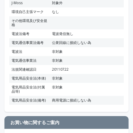
J-Moss
対象外
環境自己主張マーク
なし
その他環境及び安全規
格
電波法備考
電波発信無し
電気通信事業法備考
公衆回線に接続しない為
電波法
非対象
電気通信事業法
非対象
法規関連確認日
20110722
電気用品安全法(本体)
非対象
電気用品安全法(付属
非対象
品等)
電気用品安全法(備考)
商用電源に接続しない為
お買い物に関するご案内