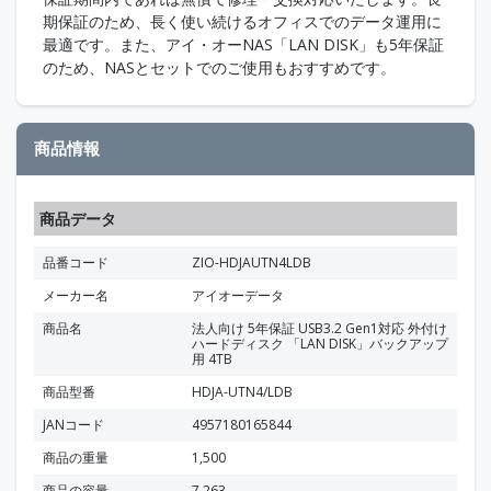
期保証のため、長く使い続けるオフィスでのデータ運用に
最適です。また、アイ・オーNAS「LAN DISK」も5年保証
のため、NASとセットでのご使用もおすすめです。
商品情報
商品データ
品番コード
ZIO-HDJAUTN4LDB
メーカー名
アイオーデータ
商品名
法人向け 5年保証 USB3.2 Gen1対応 外付け
ハードディスク 「LAN DISK」バックアップ
用 4TB
商品型番
HDJA-UTN4/LDB
JANコード
4957180165844
商品の重量
1,500
商品の容量
7,263