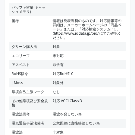
バッファ容量(キャッ
シュメモリ)
備考
情報は発表当初のものです。対応情報等の
詳細は、メーカーホームページの「商品ペ
ージ」または、「対応検索システムPIO」
(https://www.iodata.jp/pio/)にてご確認く
ださい。
グリーン購入法
対象
エコリーフ
未対応
アスベスト
非含有
RoHS指令
対応RoHS10
J-Moss
対象外
環境自己主張マーク
なし
その他環境及び安全規
対応 VCCI Class B
格
電波法備考
電波を発しない為
電気通信事業法備考
公衆回線に直接接続しない為
電波法
非対象