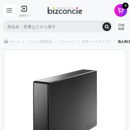
0
ログイン
詳細
検索
ホーム
パソコン関連用品
ストレージ
外付ハードディスク
法人向け