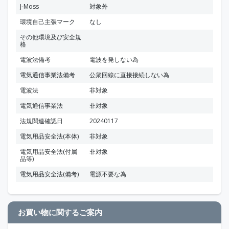
J-Moss
対象外
環境自己主張マーク
なし
その他環境及び安全規
格
電波法備考
電波を発しない為
電気通信事業法備考
公衆回線に直接接続しない為
電波法
非対象
電気通信事業法
非対象
法規関連確認日
20240117
電気用品安全法(本体)
非対象
電気用品安全法(付属
非対象
品等)
電気用品安全法(備考)
電源不要な為
お買い物に関するご案内