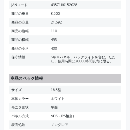
JANコード
4957180152028
商品の重量
3,500
商品の容量
21,692
商品の縦幅
110
商品の横幅
493
商品の高さ
400
保守情報
5年※パネル、バックライトを含む。ただ
し、使用時間は30000時間以内に限る。
商品スペック情報
サイズ
18.5型
本体カラー
ホワイト
モニタ形状
平面
パネル方式
ADS（IPS相当）
表面処理
ノングレア