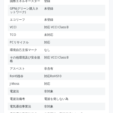
国際エネルギースター
登録
GPN(グリーン購入ネ
未登録
ットワーク)
エコリーフ
未登録
VCCI
対応 VCCI Class B
TCO
未対応
PCリサイクル
対応
環境自己主張マーク
なし
その他環境及び安全規
対応 VCCI Class B
格
アスベスト
非含有
RoHS指令
対応RoHS10
J-Moss
対応
電波法
非対象
電波法備考
電波を発しない為
電気通信事業法
非対象