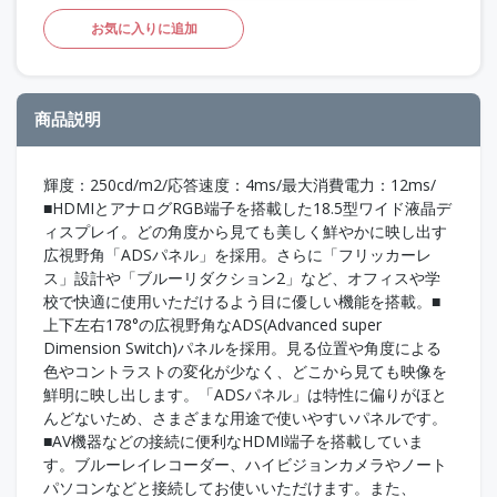
お気に入りに追加
商品説明
輝度：250cd/m2/応答速度：4ms/最大消費電力：12ms/
■HDMIとアナログRGB端子を搭載した18.5型ワイド液晶デ
ィスプレイ。どの角度から見ても美しく鮮やかに映し出す
広視野角「ADSパネル」を採用。さらに「フリッカーレ
ス」設計や「ブルーリダクション2」など、オフィスや学
校で快適に使用いただけるよう目に優しい機能を搭載。■
上下左右178°の広視野角なADS(Advanced super
Dimension Switch)パネルを採用。見る位置や角度による
色やコントラストの変化が少なく、どこから見ても映像を
鮮明に映し出します。「ADSパネル」は特性に偏りがほと
んどないため、さまざまな用途で使いやすいパネルです。
■AV機器などの接続に便利なHDMI端子を搭載していま
す。ブルーレイレコーダー、ハイビジョンカメラやノート
パソコンなどと接続してお使いいただけます。また、