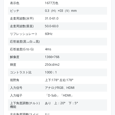
表示色
1677万色
ピッチ
0.3（H）×03（V）mm
走査周波数(水平)
31.0-61.0
走査周波数(垂直)
50.0-60.0
リフレッシュレート
60Hz
応答速度(黒→白→黒)
応答速度(G to G)
4ms
解像度
1366×768
輝度
250cd/m2
コントラスト比
1000：1
視野角
上下:178° 左右:178°
入力信号
アナログRGB、HDMI
入力端子
「D-Sub」「HDMI」
上下角度調整(チルト)
あり 上：20° 下：5°
機能
左右角度調整(スイベ
なし