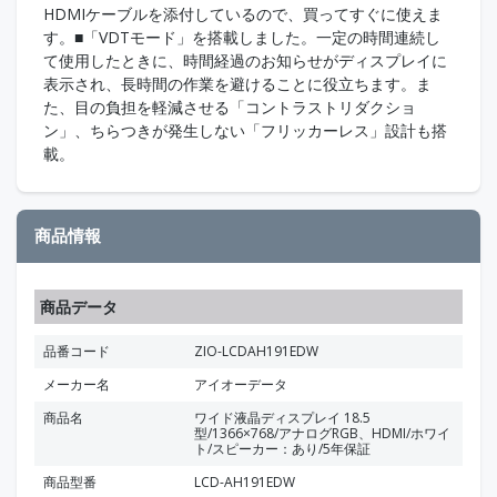
HDMIケーブルを添付しているので、買ってすぐに使えま
す。■「VDTモード」を搭載しました。一定の時間連続し
て使用したときに、時間経過のお知らせがディスプレイに
表示され、長時間の作業を避けることに役立ちます。ま
た、目の負担を軽減させる「コントラストリダクショ
ン」、ちらつきが発生しない「フリッカーレス」設計も搭
載。
商品情報
商品データ
品番コード
ZIO-LCDAH191EDW
メーカー名
アイオーデータ
商品名
ワイド液晶ディスプレイ 18.5
型/1366×768/アナログRGB、HDMI/ホワイ
ト/スピーカー：あり/5年保証
商品型番
LCD-AH191EDW