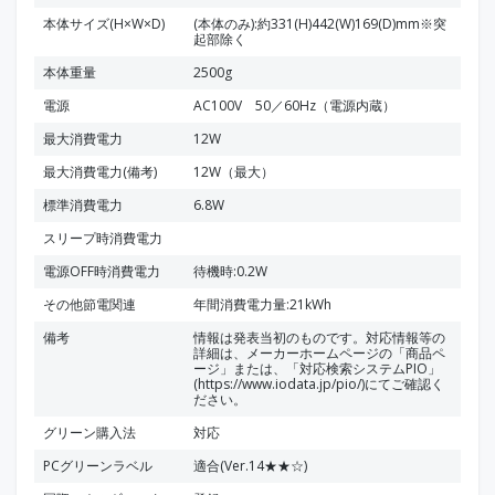
本体サイズ(H×W×D)
(本体のみ):約331(H)442(W)169(D)mm※突
起部除く
本体重量
2500g
電源
AC100V 50／60Hz（電源内蔵）
最大消費電力
12W
最大消費電力(備考)
12W（最大）
標準消費電力
6.8W
スリープ時消費電力
電源OFF時消費電力
待機時:0.2W
その他節電関連
年間消費電力量:21kWh
備考
情報は発表当初のものです。対応情報等の
詳細は、メーカーホームページの「商品ペ
ージ」または、「対応検索システムPIO」
(https://www.iodata.jp/pio/)にてご確認く
ださい。
グリーン購入法
対応
PCグリーンラベル
適合(Ver.14★★☆)