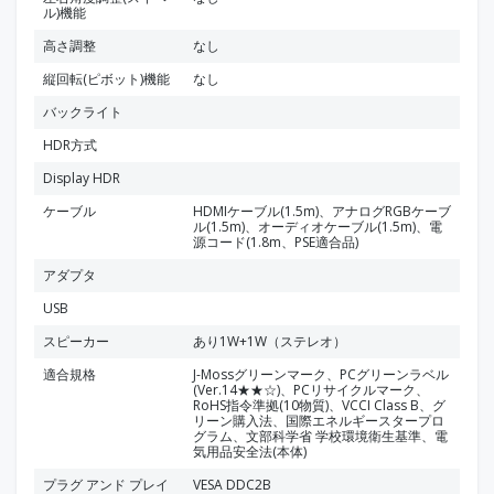
ル)機能
高さ調整
なし
縦回転(ピボット)機能
なし
バックライト
HDR方式
Display HDR
ケーブル
HDMIケーブル(1.5m)、アナログRGBケーブ
ル(1.5m)、オーディオケーブル(1.5m)、電
源コード(1.8m、PSE適合品)
アダプタ
USB
スピーカー
あり1W+1W（ステレオ）
適合規格
J-Mossグリーンマーク、PCグリーンラベル
(Ver.14★★☆)、PCリサイクルマーク、
RoHS指令準拠(10物質)、VCCI Class B、グ
リーン購入法、国際エネルギースタープロ
グラム、文部科学省 学校環境衛生基準、電
気用品安全法(本体)
プラグ アンド プレイ
VESA DDC2B