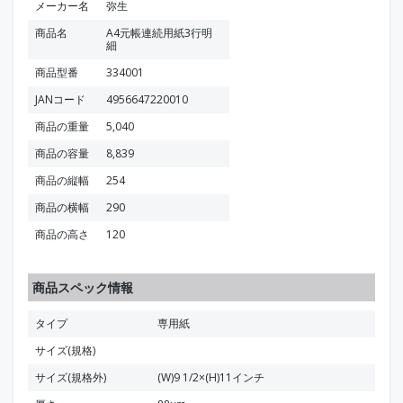
メーカー名
弥生
商品名
A4元帳連続用紙3行明
細
商品型番
334001
JANコード
4956647220010
商品の重量
5,040
商品の容量
8,839
商品の縦幅
254
商品の横幅
290
商品の高さ
120
商品スペック情報
タイプ
専用紙
サイズ(規格)
サイズ(規格外)
(W)9 1/2×(H)11インチ