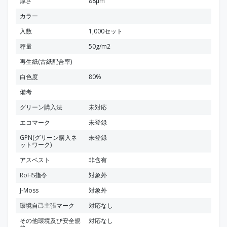
厚さ
88μm
カラー
入数
1,000セット
秤量
50g/m2
再生紙(古紙配合率)
白色度
80%
備考
グリーン購入法
未対応
エコマーク
未登録
GPN(グリーン購入ネ
未登録
ットワーク)
アスベスト
非含有
RoHS指令
対象外
J-Moss
対象外
環境自己主張マーク
対応なし
その他環境及び安全規
対応なし