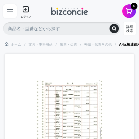
0
ログイン
詳細
検索
ホーム
文具・事務用品
帳票・伝票
帳票・伝票その他
A4元帳連続