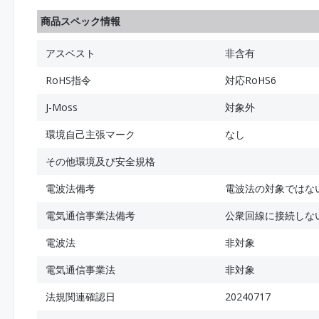
商品スペック情報
アスベスト
非含有
RoHS指令
対応RoHS6
J-Moss
対象外
環境自己主張マーク
なし
その他環境及び安全規格
電波法備考
電波法の対象ではな
電気通信事業法備考
公衆回線に接続しな
電波法
非対象
電気通信事業法
非対象
法規関連確認日
20240717