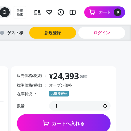
詳細
カート
0
検索
ゲスト
新規登録
ログイン
24,393
¥
販売価格(税抜)
(税抜)
標準価格(税抜)
オープン価格
在庫状況
お取り寄せ
数量
カートへ入れる