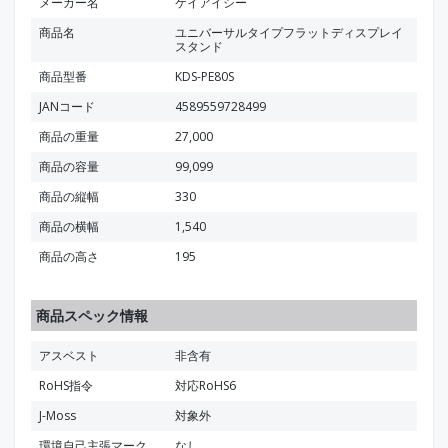
メーカー名
ケイアイシー
商品名
ユニバーサルタイプフラットディスプレイ
スタンド
商品型番
KDS-PE80S
JANコード
4589559728499
商品の重量
27,000
商品の容量
99,099
商品の縦幅
330
商品の横幅
1,540
商品の高さ
195
商品スペック情報
アスベスト
非含有
RoHS指令
対応RoHS6
J-Moss
対象外
環境自己主張マーク
なし